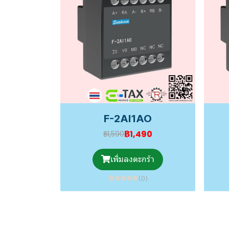
F-2AI1AO
฿1,490
฿1,590
เพิ่มลงตะกร้า
(0)