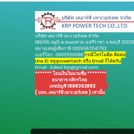
บริษัท เคอาร์พี เพาเวอร์เทค จำกัด
189/95 หมู่5 ต.หนองขาม อ.ศรีราชา จ.ชลบุรี 2023
หมายเลขผู้เสียภาษี 0205567041762
เบอร์โทร : 0900550098
กรณีโทรไม่ติด ติดต่อ
Line ID: krppowertech หรือ Email ก็ได้ครับ
Email : Sales1.krp@gmail.com
******* โอนเงินในนามชื่อ ********
*******
ธนาคาร กสิกรไทย
********
******
เลขบัญชี 1888362882
*****
( บจก. เคอาร์พี เพาเวอร์เทค ) เท่านั้น