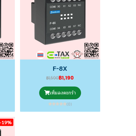
F-8X
฿1,190
฿1,590
เพิ่มลงตะกร้า
(0)
-19%