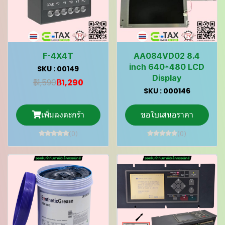
F-4X4T
AA084VD02 8.4
inch 640*480 LCD
SKU : 00149
Display
฿1,590
฿1,290
SKU : 000146
เพิ่มลงตะกร้า
ขอใบเสนอราคา
(0)
(0)