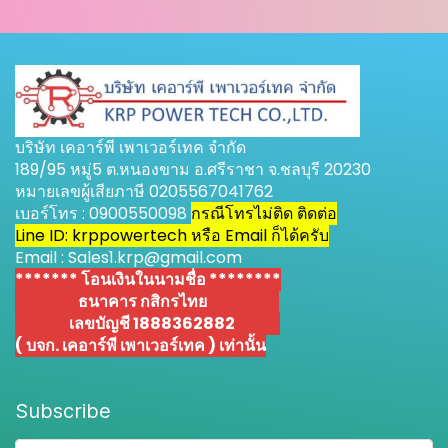
บริษัท เคอาร์พี เพาเวอร์เทค จำกัด
189/95 หมู่5 ต.หนองขาม อ.ศรีราชา จ.ชลบุรี 20230
หมายเลขผู้เสียภาษี 0205567041762
เบอร์โทร : 0900550098
กรณีโทรไม่ติด ติดต่อ
Line ID: krppowertech หรือ Email ก็ได้ครับ
Email : Sales1.krp@gmail.com
******* โอนเงินในนามชื่อ ********
*******
ธนาคาร กสิกรไทย
********
******
เลขบัญชี 1888362882
*****
( บจก. เคอาร์พี เพาเวอร์เทค ) เท่านั้น
Subscribe