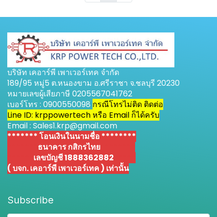
บริษัท เคอาร์พี เพาเวอร์เทค จำกัด
189/95 หมู่5 ต.หนองขาม อ.ศรีราชา จ.ชลบุรี 20230
หมายเลขผู้เสียภาษี 0205567041762
เบอร์โทร : 0900550098
กรณีโทรไม่ติด ติดต่อ
Line ID: krppowertech หรือ Email ก็ได้ครับ
Email : Sales1.krp@gmail.com
******* โอนเงินในนามชื่อ ********
*******
ธนาคาร กสิกรไทย
********
******
เลขบัญชี 1888362882
*****
( บจก. เคอาร์พี เพาเวอร์เทค ) เท่านั้น
Subscribe