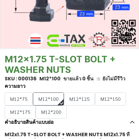
1/1
M12x1.75 T-SLOT BOLT +
WASHER NUTS
SKU : 000136
M12*100
ขายแล้ว 0 ชิ้น
ยังไม่มีรีวิว
ความยาว
M12*75
M12*100
M12*125
M12*150
M12*175
M12*200
คำอธิบายสินค้าแบบย่อ
M12x1.75 T-SLOT BOLT + WASHER NUTS M12x1.75 ที