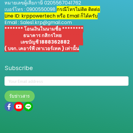
หมายเลขผู้เสียภาษี 0205567041762
เบอร์โทร : 0900550098
กรณีโทรไม่ติด ติดต่อ
Line ID: krppowertech หรือ Email ก็ได้ครับ
Email : Sales1.krp@gmail.com
******* โอนเงินในนามชื่อ ********
*******
ธนาคาร กสิกรไทย
********
******
เลขบัญชี 1888362882
*****
( บจก. เคอาร์พี เพาเวอร์เทค ) เท่านั้น
Subscribe
รับข่าวสาร