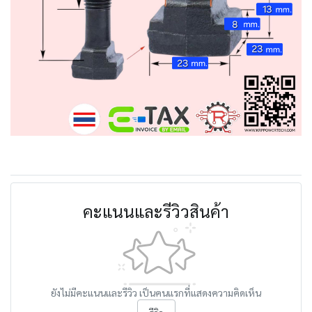
คะแนนและรีวิวสินค้า
ยังไม่มีคะแนนและรีวิว เป็นคนแรกที่แสดงความคิดเห็น