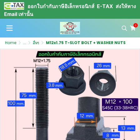
ออกใบกำกับภาษีอิเล็กทรอนิกส์ E-TAX ส่งให้ทาง
Email เท่านั้น
0
Home
...
อื่นๆ
M12x1.75 T-SLOT BOLT + WASHER NUTS