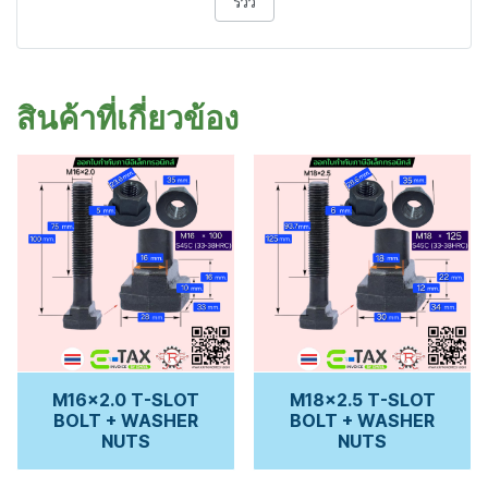
รีวิว
สินค้าที่เกี่ยวข้อง
M16x2.0 T-SLOT
M18x2.5 T-SLOT
BOLT + WASHER
BOLT + WASHER
NUTS
NUTS