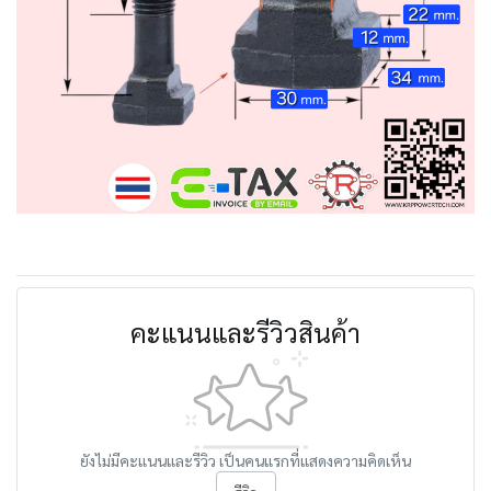
คะแนนและรีวิวสินค้า
ยังไม่มีคะแนนและรีวิว เป็นคนแรกที่แสดงความคิดเห็น