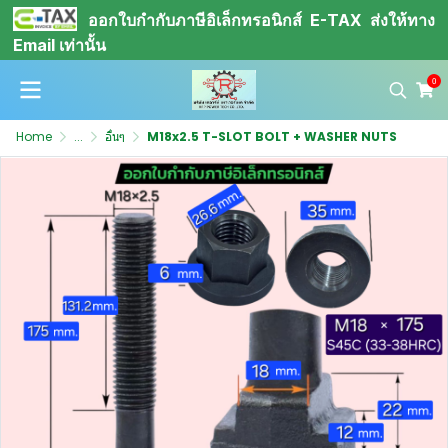
ออกใบกำกับภาษีอิเล็กทรอนิกส์ E-TAX ส่งให้ทาง
Email เท่านั้น
0
Home
...
อื่นๆ
M18x2.5 T-SLOT BOLT + WASHER NUTS