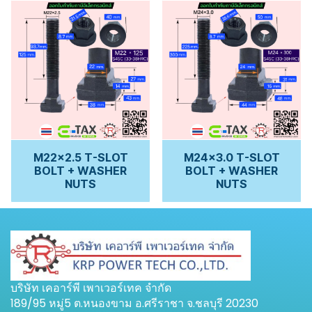
M22x2.5 T-SLOT
M24x3.0 T-SLOT
BOLT + WASHER
BOLT + WASHER
NUTS
NUTS
บริษัท เคอาร์พี เพาเวอร์เทค จำกัด
189/95 หมู่5 ต.หนองขาม อ.ศรีราชา จ.ชลบุรี 20230