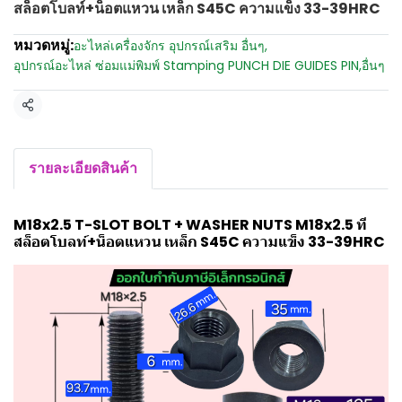
สล็อตโบลท์+น็อตแหวน เหล็ก S45C ความแข็ง 33-39HRC
หมวดหมู่:
อะไหล่เครื่องจักร อุปกรณ์เสริม อื่นๆ
,
อุปกรณ์อะไหล่ ซ่อมแม่พิมพ์ Stamping PUNCH DIE GUIDES PIN
,
อื่นๆ
แชร์
รายละเอียดสินค้า
M18x2.5 T-SLOT BOLT + WASHER NUTS M18x2.5 ที
สล็อตโบลท์+น็อตแหวน เหล็ก S45C ความแข็ง 33-39HRC