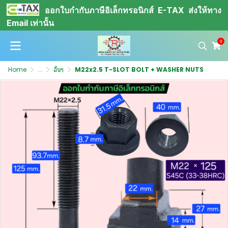
ออกใบกำกับภาษีอิเล็กทรอนิกส์ E-TAX ส่งให้ทาง
Email เท่านั้น
0
Home
...
อื่นๆ
M22x2.5 T-SLOT BOLT + WASHER NUTS