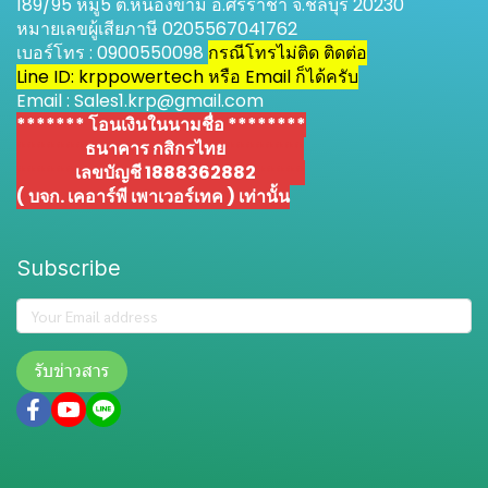
189/95 หมู่5 ต.หนองขาม อ.ศรีราชา จ.ชลบุรี 20230
หมายเลขผู้เสียภาษี 0205567041762
เบอร์โทร : 0900550098
กรณีโทรไม่ติด ติดต่อ
Line ID: krppowertech หรือ Email ก็ได้ครับ
Email : Sales1.krp@gmail.com
******* โอนเงินในนามชื่อ ********
*******
ธนาคาร กสิกรไทย
********
******
เลขบัญชี 1888362882
*****
( บจก. เคอาร์พี เพาเวอร์เทค ) เท่านั้น
Subscribe
รับข่าวสาร